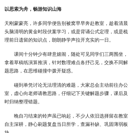
以思索为舟，畅游知识山海
天刚蒙蒙亮，许多同学便告别被窝早早奔赴教室，趁着清晨
头脑清明的黄金时段伏案学习，或是背诵公式定理，或是梳
理前日遗留的知识点，朗朗静学声拉开充实的一日。
课间十分钟少有肆意嬉闹，随处可见同学们三两围坐，
拿着草稿纸演算推演，针对数理难点各抒己见，交换不同解
题思路，在思维碰撞中拨开疑惑。
碰到单凭讨论无法理清的难题，大家总会主动前往办公
室，虚心向老师请教思路，仔细记下关键解题步骤，课后及
时归纳整理错题。
晚自习结束的铃声虽已响起，不少人依旧选择留在教室
自主深耕，静心刷题复盘当日所学，查漏补缺、巩固薄弱板
块。