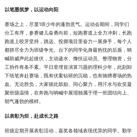
以笔墨筑梦，以运动向阳
赛场之上，尽显1班少年的蓬勃意气。运动会期间，同学们
分工有序，参赛健儿奋勇向前，短跑赛道上全力冲刺，长跑
跑道上咬牙坚持，跳远、投掷项目里奋力一展身手，每个人
都拼尽全力为班级争光。台下的同学化身最热忱的后盾，呐
喊助威声此起彼伏，主动递水、搀扶运动员、整理物资，分
工协作有条不紊。平日里埋首演算习题的理科少年，此刻卸
下纸笔奔赴赛场，既有伏案钻研的沉稳，也有驰骋赛场的热
血。无论胜负，大家彼此鼓励、同心聚力，用汗水与欢笑凝
聚班级温情，在奔跑与呐喊中展现独属于理一班团结向上、
朝气蓬勃的模样。
以表彰为炬，赴成长之路
班级定期开展表彰活动，嘉奖各领域表现优异的同学。勤学