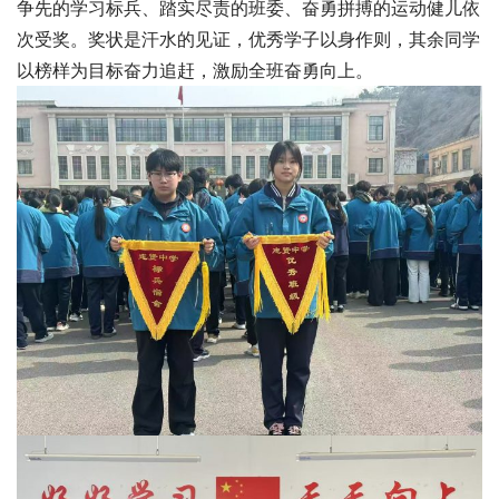
争先的学习标兵、踏实尽责的班委、奋勇拼搏的运动健儿依
次受奖。奖状是汗水的见证，优秀学子以身作则，其余同学
以榜样为目标奋力追赶，激励全班奋勇向上。