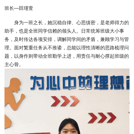
班长—田瑾萱
身为一班之长，她沉稳自律、心思缜密，是老师得力的
助手，也是全班同学信赖的领头人。日常统筹班级大小事
务，及时传达各项安排，调解同学间的矛盾，兼顾学习与管
理。面对繁重任务从不推诿，总能以理性清晰的思路梳理问
题，以身作则带动全班勤学上进，用责任与耐心撑起班级的
主心骨。