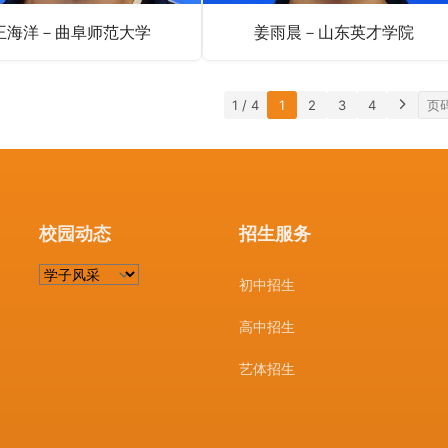
王海洋－曲阜师范大学
姜雨晨－山东英才学院
1 / 4
1
2
3
4
校园动态
招生服务
校
初中招生
园
动
高中招生
态
艺体招生