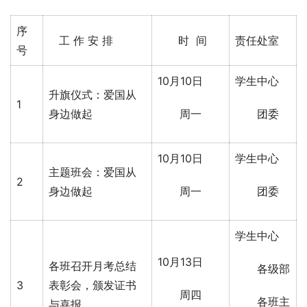
序
工 作 安 排
时 间
责任处室
号
10月10日
学生中心
升旗仪式：爱国从
1
身边做起
周一
团委
10月10日
学生中心
主题班会：爱国从
2
身边做起
周一
团委
学生中心
10月13日
各班召开月考总结
各级部
3
表彰会，颁发证书
周四
各班主
与喜报