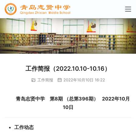
工作简报（2022.10.10-10.16）
工作简报
2022年10月10日 16:22
青岛志贤中学    第
8
期 （总第
3
96
期）   202
2
年
1
0
月
1
0
日
工作动态