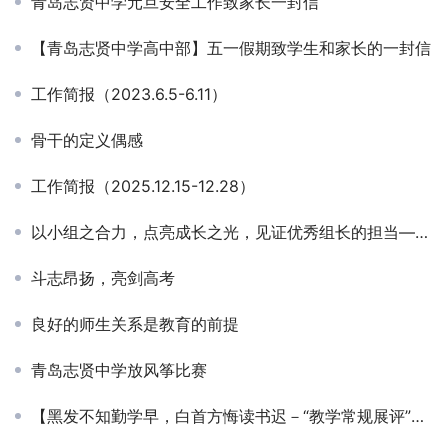
青岛志贤中学元旦安全工作致家长一封信
【青岛志贤中学高中部】五一假期致学生和家长的一封信
工作简报（2023.6.5-6.11）
骨干的定义偶感
工作简报（2025.12.15-12.28）
以小组之合力，点亮成长之光，见证优秀组长的担当——青岛志贤中学高一五班优秀学习小组及组长风采展示
斗志昂扬，亮剑高考
良好的师生关系是教育的前提
青岛志贤中学放风筝比赛
【黑发不知勤学早，白首方悔读书迟－“教学常规展评”活动顺利开展！】业精于勤，荒于嬉。