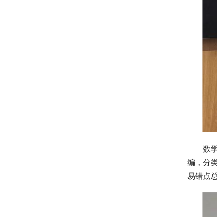
数
编，分
易错点