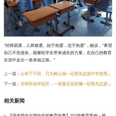
“经师易遇，人师难遭。始于热爱，忠于热爱”，她说，“希望
自己不负使命，能够给学生带来成长的力量，在自己的教育
生涯中走出一条幸福之路。”
上一篇：
心有千千结，只为树人倾—记青岛志贤中学优秀教师张超怡
下一篇：
亦师亦友伴花开，一束微光见斑斓—记青岛志贤中学优秀教师闫阁
相关新闻
【讲述我在志贤中学的教育故事】107班教育案例－韩洪香