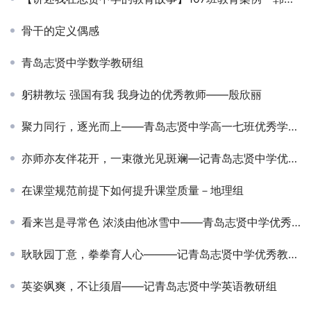
骨干的定义偶感
青岛志贤中学数学教研组
躬耕教坛 强国有我 我身边的优秀教师——殷欣丽
聚力同行，逐光而上——青岛志贤中学高一七班优秀学习小组成长纪实
亦师亦友伴花开，一束微光见斑斓—记青岛志贤中学优秀教师闫阁
在课堂规范前提下如何提升课堂质量－地理组
看来岂是寻常色 浓淡由他冰雪中——青岛志贤中学优秀教育工作者王海艳
耿耿园丁意，拳拳育人心———记青岛志贤中学优秀教师池倩
英姿飒爽，不让须眉——记青岛志贤中学英语教研组