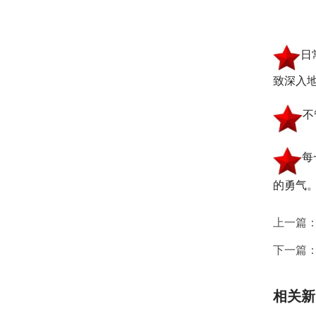
日
致深入
不
每
的勇气
上一篇
下一篇
相关新