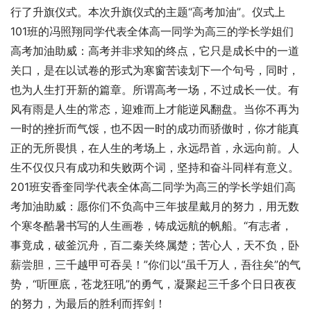
行了升旗仪式。本次升旗仪式的主题“高考加油”。仪式上
101班的冯照翔同学代表全体高一同学为高三的学长学姐们
高考加油助威：高考并非求知的终点，它只是成长中的一道
关口，是在以试卷的形式为寒窗苦读划下一个句号，同时，
也为人生打开新的篇章。所谓高考一场，不过成长一仗。有
风有雨是人生的常态，迎难而上才能逆风翻盘。当你不再为
一时的挫折而气馁，也不因一时的成功而骄傲时，你才能真
正的无所畏惧，在人生的考场上，永远昂首，永远向前。人
生不仅仅只有成功和失败两个词，坚持和奋斗同样有意义。
201班安香奎同学代表全体高二同学为高三的学长学姐们高
考加油助威：愿你们不负高中三年披星戴月的努力，用无数
个寒冬酷暑书写的人生画卷，铸成远航的帆船。“有志者，
事竟成，破釜沉舟，百二秦关终属楚；苦心人，天不负，卧
薪尝胆，三千越甲可吞吴！”你们以“虽千万人，吾往矣”的气
势，“听匣底，苍龙狂吼”的勇气，凝聚起三千多个日日夜夜
的努力，为最后的胜利而挥剑！