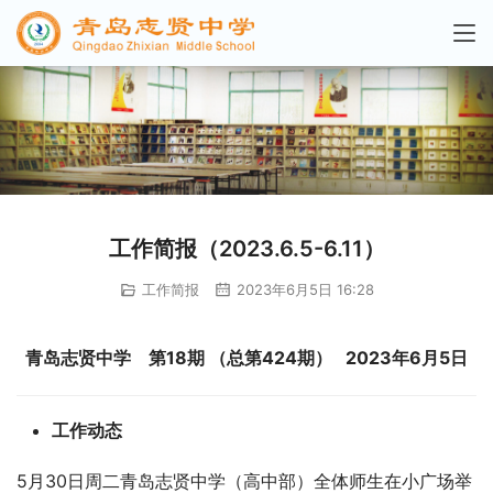
工作简报（2023.6.5-6.11）
工作简报
2023年6月5日 16:28
青岛志贤中学    第
1
8
期 （总第
4
24
期）   202
3
年
6
月
5
日
工作动态
5月30日周二青岛志贤中学（高中部）全体师生在小广场举