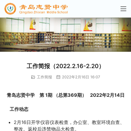
工作简报（2022.2.16-2.20）
工作简报
2022年2月16日 16:07
青岛志贤中学    第 
1
期 （总第
3
69
期）   202
2
年
2
月
14
日
      工作动态
2月16日开学仪容仪表检查，办公室、教室环境自查、
整改。返校后违禁物品大检查。