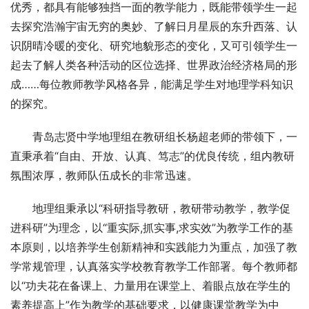
优秀，都具有能够独挡一面的教学能力，既能带领学生一起
去探究浩瀚宇宙无穷的奥妙、了解日月星辰的东升西落、认
识阴晴冷暖的变化、研究地貌形态的变化，又可引领学生一
起去了解人类各种活动的区位选择、世界政治经济格局的形
成……每位教师教学风格各异，能满足学生对地理学科知识
的探究。
青岛志贤中学地理组在教研组长杨超老师的带领下，一
直秉承着“自由、开放、认真、笃志”的优良传统，组内教研
氛围浓厚，教师队伍成长的非常迅速。
地理组秉承以“科研指导教研，教研带动教学，教学促
进科研”为理念，以“重实际,抓实事,求实效”为教学工作的基
本原则，以培养学生创新精神和实践能力为重点，加强了教
学常规管理，认真落实学校教育教学工作部署。每个教师都
以“功夫花在备课上、力量用在课堂上、着眼点放在学生的
素养提高上”作为教学的基础要求，以健康课堂教学为中