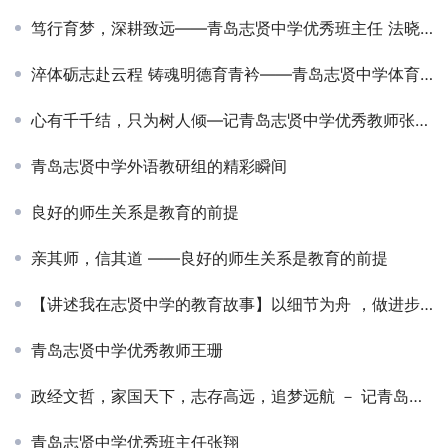
笃行育梦，深耕致远——青岛志贤中学优秀班主任 法晓东
淬体砺志赴云程 铸魂明德育青衿——青岛志贤中学体育组工作纪实
心有千千结，只为树人倾—记青岛志贤中学优秀教师张超怡
青岛志贤中学外语教研组的精彩瞬间
良好的师生关系是教育的前提
亲其师，信其道 ——良好的师生关系是教育的前提
【讲述我在志贤中学的教育故事】以细节为舟 ，做进步摆渡人－张玉莹
青岛志贤中学优秀教师王珊
政经文哲，家国天下，志存高远，追梦远航 － 记青岛志贤中学政治教研组
青岛志贤中学优秀班主任张翔