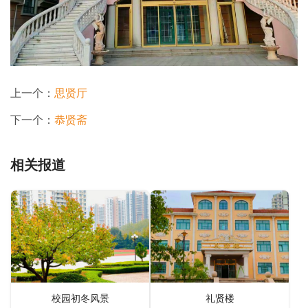
上一个：
思贤厅
下一个：
恭贤斋
相关报道
校园初冬风景
礼贤楼