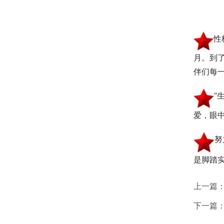
性
月。到
伴们每
“
爱，眼
努
是脚踏
上一篇
下一篇