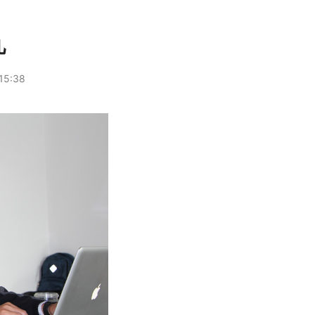
九
5:38